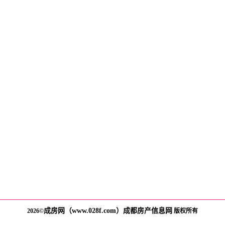
成房网（www.028f.com）成都房产信息网
2026©
版权所有